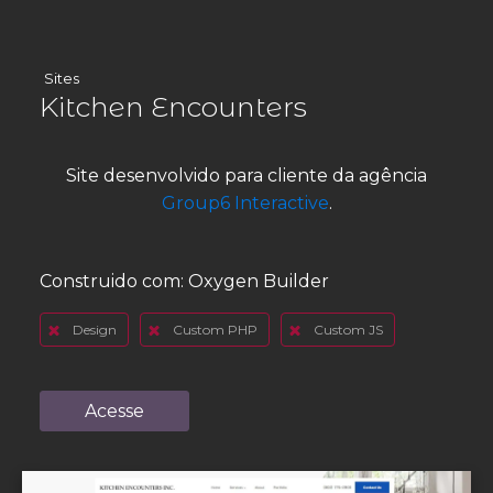
Sites
Kitchen Encounters
Site desenvolvido para cliente da agência
Group6 Interactive
.
Construido com:
Oxygen Builder
Design
Custom PHP
Custom JS
Acesse