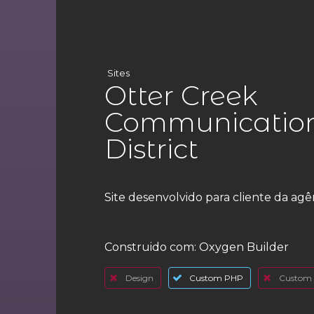
Sites
Otter Creek
Communication
District
Site desenvolvido para cliente da ag
Construido com:
Oxygen Builder
Design
Custom PHP
Custom 