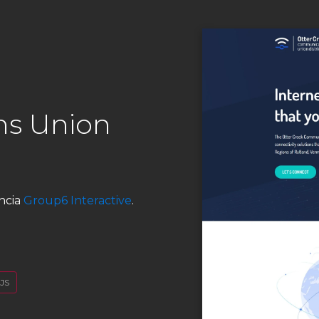
s Union
ência
Group6 Interactive
.
JS